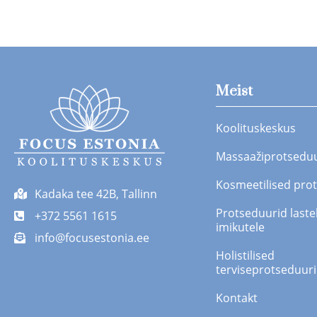
Meist
Koolituskeskus
Massaažiprotsedu
Kosmeetilised pro
Kadaka tee 42B, Tallinn
Protseduurid lastel
+372 5561 1615
imikutele
info@focusestonia.ee
Holistilised
terviseprotseduur
Kontakt