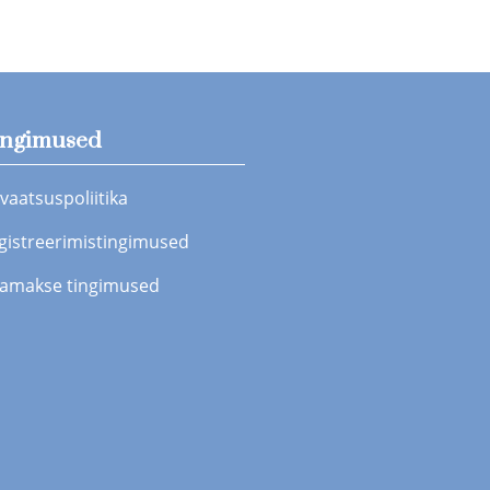
ingimused
ivaatsuspoliitika
gistreerimistingimused
amakse tingimused