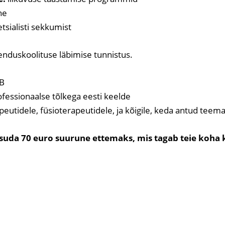
ne
etsialisti sekkumist
enduskoolituse läbimise tunnistus.
2B
fessionaalse tõlkega eesti keelde
utidele, füsioterapeutidele, ja kõigile, keda antud teema
asuda 70 euro suurune ettemaks, mis tagab teie koha 