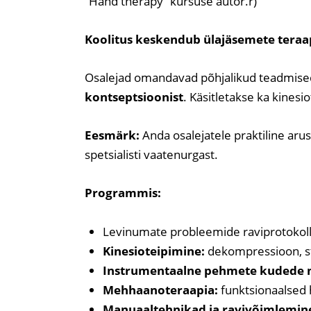
“Hand therapy” kursuse autor.r)
Koolitus keskendub ülajäsemete teraa
Osalejad omandavad põhjalikud teadmis
kontseptsioonist
. Käsitletakse ka kinesio
Eesmärk:
Anda osalejatele praktiline aru
spetsialisti vaatenurgast.
Programmis:
Levinumate probleemide raviprotokoll
Kinesioteipimine:
dekompressioon, st
Instrumentaalne pehmete kudede m
Mehhaanoteraapia:
funktsionaalsed h
Manuaaltehnikad ja ravivõimlemin