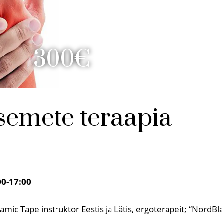
300€
äsemete teraapia
00-17:00
mic Tape instruktor Eestis ja Lätis, ergoterapeit; “NordBl