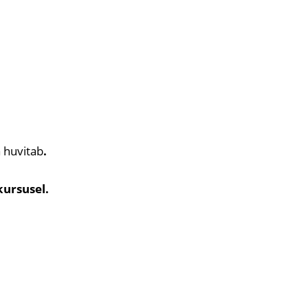
 huvitab
.
kursusel.