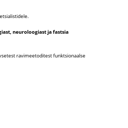
tsialistidele.
ast, neuroloogiast ja fastsia
vsetest ravimeetoditest funktsionaalse