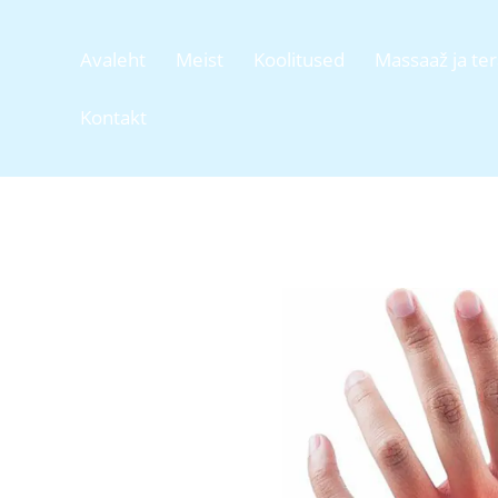
Avaleht
Meist
Koolitused
Massaaž ja te
Kontakt