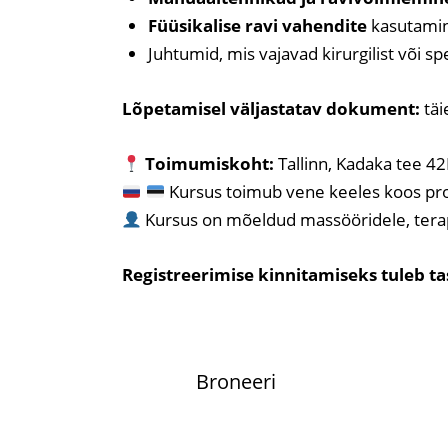
Füüsikalise ravi vahendite
kasutami
Juhtumid, mis vajavad kirurgilist või sp
Lõpetamisel väljastatav dokument:
täi
Toimumiskoht:
Tallinn, Kadaka tee 4
Kursus toimub vene keeles koos pro
Kursus on mõeldud massööridele, terape
Registreerimise kinnitamiseks tuleb t
Broneeri