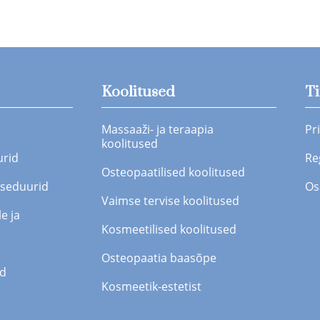
Koolitused
T
Massaaži- ja teraapia
Pr
koolitused
urid
Re
Osteopaatilised koolitused
tseduurid
Os
Vaimse tervise koolitused
e ja
Kosmeetilised koolitused
Osteopaatia baasõpe
id
Kosmeetik-estetist