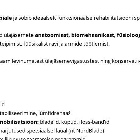
piale
ja sobib ideaalselt funktsionaalse rehabilitatsiooni spe
ed ülajäsemete
anatoomiast, biomehaanikast, füsioloogi
teipimist, füüsikalist ravi ja armide töötlemist.
saam levinumatest ülajäsemevigastustest ning konservatii
id
abiliseerimine, lümfidrenaaž
obilisatsioon:
blade’id, kupud, floss-band’id
arjutused spetsiaalsel laual (nt NordBlade)
e:
liikuvuse taastamise programmid